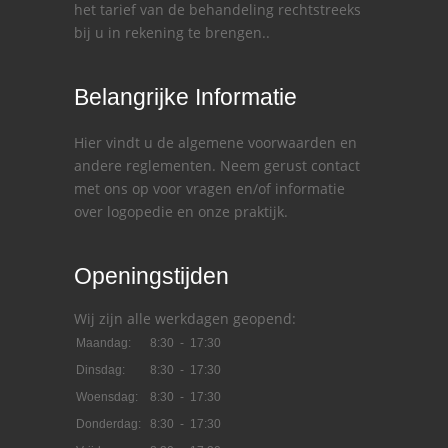
het tarief van de behandeling rechtstreeks
bij u in rekening te brengen..
Belangrijke Informatie
Hier vindt u de algemene voorwaarden en
andere reglementen. Neem gerust contact
met ons op voor vragen en/of informatie
over logopedie en onze praktijk.
Openingstijden
Wij zijn alle werkdagen geopend:
Maandag:
8:30 - 17:30
Dinsdag:
8:30 - 17:30
Woensdag:
8:30 - 17:30
Donderdag:
8:30 - 17:30