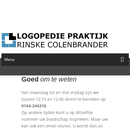
404 Error Page
Menu
Start
/
404 Error Page
Goed
om te weten
Van maandag tot en met vrijdag zijn we
tussen 12:15 en 12:45 direct te bereiken op
0164-244316
.
Op andere tijden kunt u op ditzelfde
nummer uw boodschap inspreken. Maar uw
kan ook een email sturen. U wordt dan zo